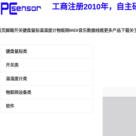
工商注册2010年，自主
首页
脚踏开关
键盘鼠标
温湿度计
物联网
MIDI音乐
数据线缆
更多产品
下载
关
键盘鼠标类
开关类
温湿度计类
物联网设备类
软件