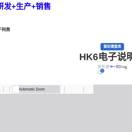
研发+生产+销售
于阿鼎
鼠标键盘类
HK6电子说
发布者
RDing
0