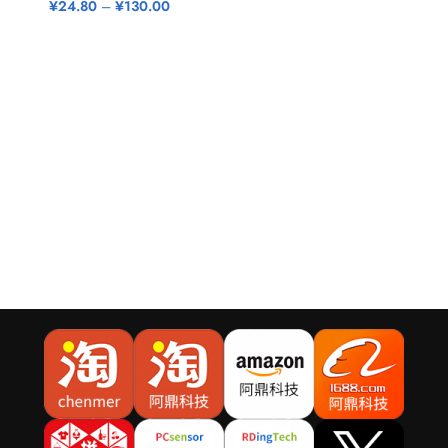
¥
24.80
–
¥
130.00