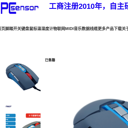
工商注册2010年，自主
首页
脚踏开关
键盘鼠标
温湿度计
物联网
MIDI音乐
数据线缆
更多产品
下载
关
首页
键盘鼠标
停产系列产品
PCsensor多功能鼠标内置扬声器
已售罄