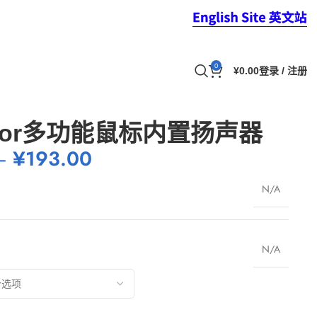
0
¥
0.00
登录 / 注册
nsor多功能鼠标内置扬声器
–
¥
193.00
N/A
N/A