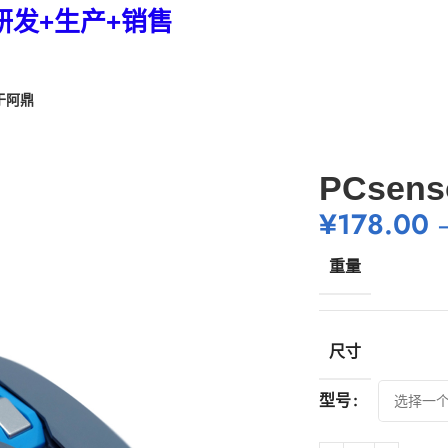
研发+生产+销售
于阿鼎
PCse
¥
178.00
重量
尺寸
型号