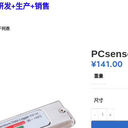
研发+生产+销售
于阿鼎
PCsen
¥
141.00
重量
尺寸