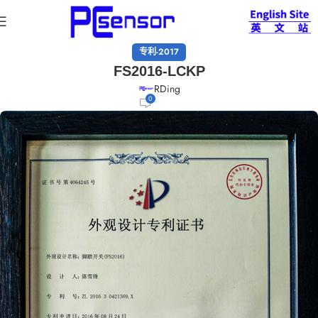
专利-2017
FS2016-LCKP
RDing
0