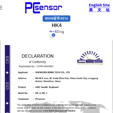
ROHS证书-2014
HK4
RDing
0