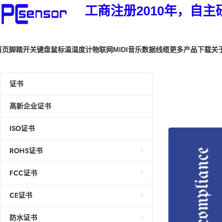
工商注册2010年，自主
首页
脚踏开关
键盘鼠标
温湿度计
物联网
MIDI音乐
数据线缆
更多产品
下载
关
证书
高新企业证书
ISO证书
ROHS证书
FCC证书
CE证书
防水证书