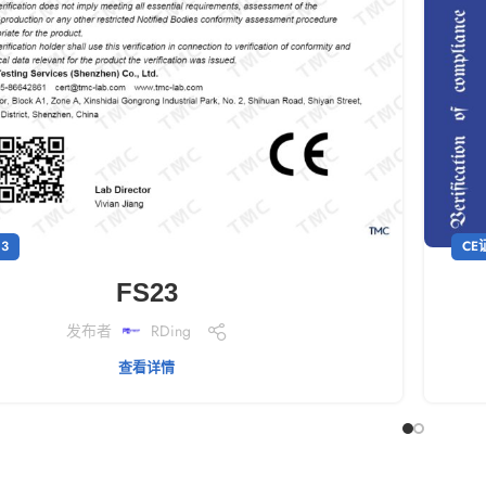
3
CE
FS23
发布者
RDing
查看详情