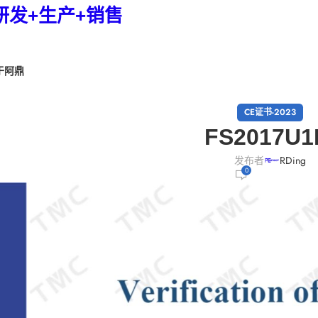
研发+生产+销售
于阿鼎
CE证书-2023
FS2017U1
发布者
RDing
0