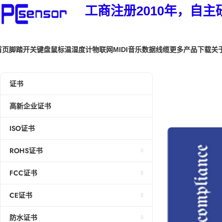
工商注册2010年，自主
首页
脚踏开关
键盘鼠标
温湿度计
物联网
MIDI音乐
数据线缆
更多产品
下载
关
证书
高新企业证书
ISO证书
ROHS证书
FCC证书
CE证书
防水证书