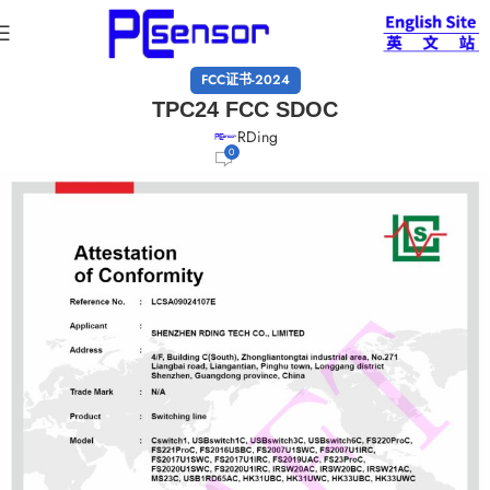
FCC证书-2024
TPC24 FCC SDOC
RDing
0