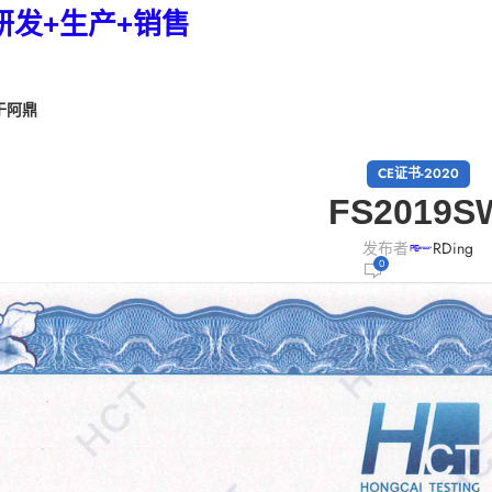
研发+生产+销售
于阿鼎
CE证书-2020
FS2019S
发布者
RDing
0