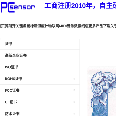
工商注册2010年，自主
首页
脚踏开关
键盘鼠标
温湿度计
物联网
MIDI音乐
数据线缆
更多产品
下载
关
证书
高新企业证书
ISO证书
ROHS证书
FCC证书
CE证书
防水证书