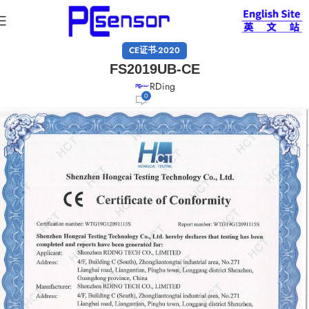
CE证书-2020
FS2019UB-CE
RDing
0